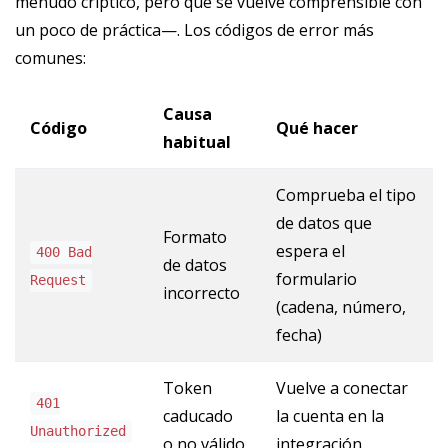
menudo críptico, pero que se vuelve comprensible con
un poco de práctica—. Los códigos de error más
comunes:
Causa
Código
Qué hacer
habitual
Comprueba el tipo
de datos que
Formato
espera el
400 Bad
de datos
formulario
Request
incorrecto
(cadena, número,
fecha)
Token
Vuelve a conectar
401
caducado
la cuenta en la
Unauthorized
o no válido
integración