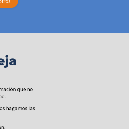
otros
eja
rmación que no
po.
ros hagamos las
ón.