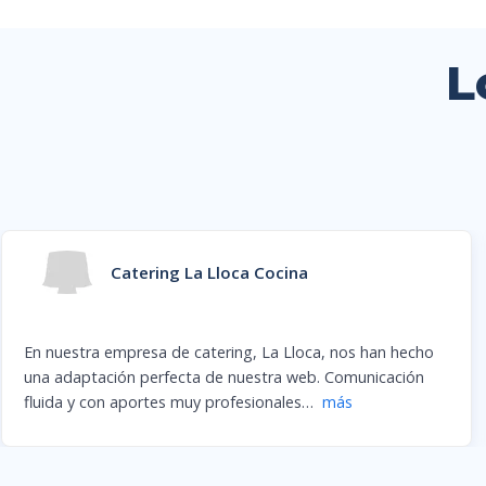
L
Gianni Davico
Una empresa excelente para gestionar proyectos de
traducción: personas colaborativas, muy competentes
desde el punto de vista informático y rápidas
…
más