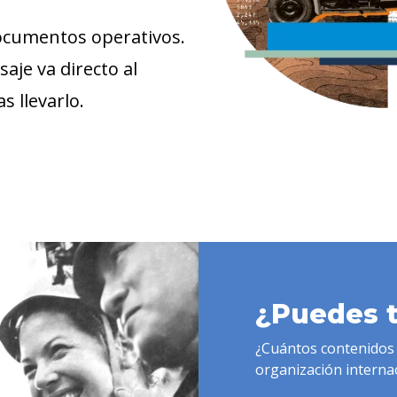
ocumentos operativos.
saje va directo al
s llevarlo.
¿Puedes t
¿Cuántos contenidos 
organización interna