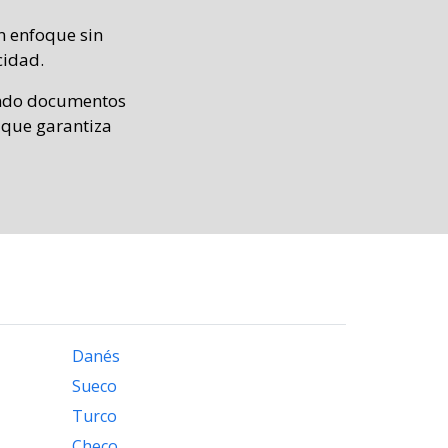
n enfoque sin
cidad.
iendo documentos
o que garantiza
Danés
Sueco
Turco
Checo