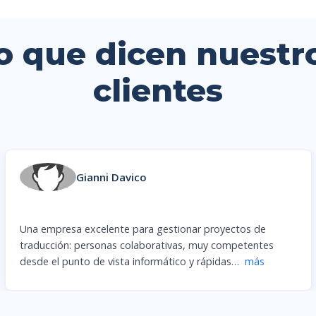
o que dicen nuestr
clientes
Pier Paolo Faresin
Hippocampo
Gracias a la solución automatizada diseñada por Qabiria,
hemos transformado y optimizado la gestión de las
reservas y la facturación. Ahora
…
más