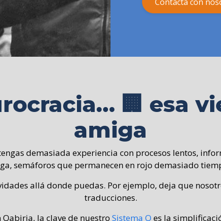
Contacta con nos
rocracia… 🏢 esa vi
amiga
engas demasiada experiencia con procesos lentos, info
ega, semáforos que permanecen en rojo demasiado tiem
tividades allá donde puedas. Por ejemplo, deja que nosot
traducciones.
 Qabiria, la clave de nuestro
Sistema Q
es la simplificaci