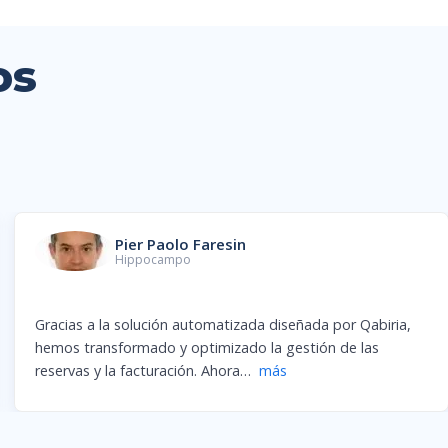
os
Juana Román
Fundadora, Andoliando
¡Qabiria entendió inmediatamente lo que necesitábamos
desde el principio!