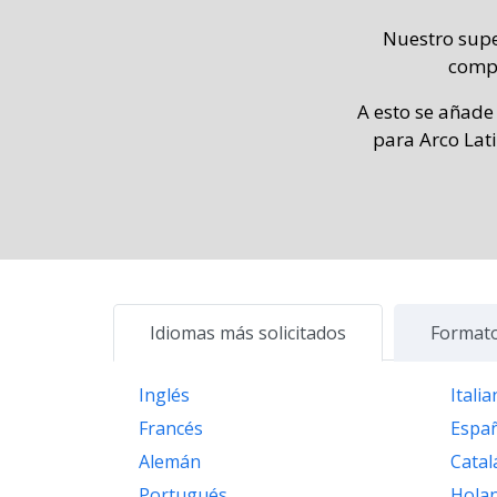
Nuestro supe
compl
A esto se añade
para Arco Lati
Idiomas más solicitados
Formato
Inglés
Itali
Francés
Espa
Alemán
Catal
Portugués
Hola