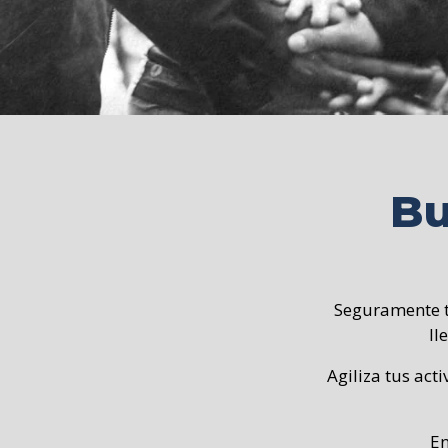
Bu
Seguramente t
ll
Agiliza tus ac
En