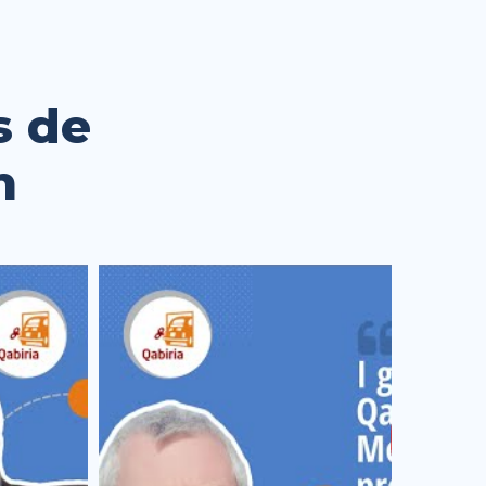
s de
n