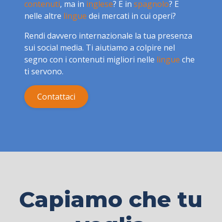
contenuti
, ma in
inglese
? E in
spagnolo
? E
nelle altre
lingue
dei mercati in cui operi?
Rendi davvero internazionale la tua presenza
sui social media. Ti aiutiamo a colpire nel
segno con i contenuti migliori nelle
lingue
che
ti servono.
Contattaci
Capiamo che tu