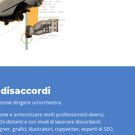
 disaccordi
come dirigere un’orchestra.
eme e armonizzare molti professionisti diversi,
hi distanti e con modi di lavorare discordanti:
r, grafici, illustratori, copywriter, esperti di SEO,