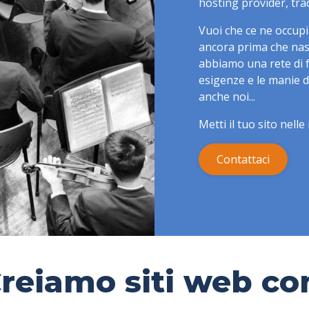
hosting provider, trad
Vuoi che ce ne occup
ancora prima che nasc
abbiamo una rete di fo
esigenze e le manie d
anche noi...
Metti il tuo sito nel
Contattaci
reiamo siti web co