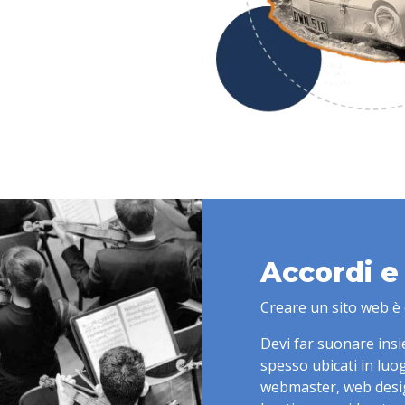
Accordi e
Creare un sito web è 
Devi far suonare insi
spesso ubicati in luog
webmaster, web designe