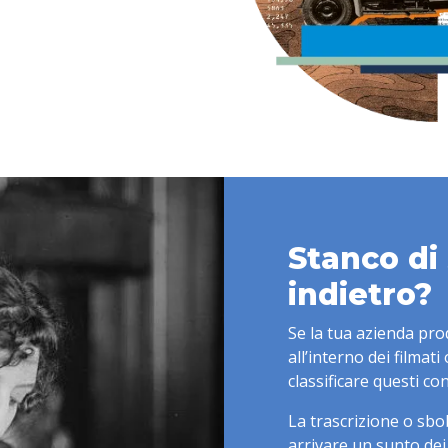
Stanco di
indietro?
Se la tua azienda pro
all’interno dei filmat
classificare questi con
La trascrizione o sbob
arrivare un sunto dei