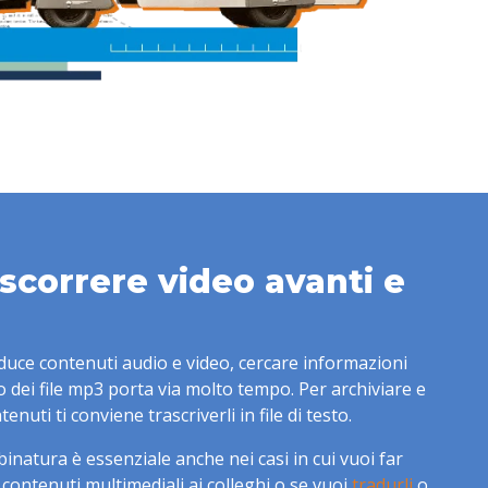
 scorrere video avanti e
duce contenuti audio e video, cercare informazioni
i o dei file mp3 porta via molto tempo. Per archiviare e
tenuti ti conviene trascriverli in file di testo.
inatura è essenziale anche nei casi in cui vuoi far
 contenuti multimediali ai colleghi o se vuoi
tradurli
o