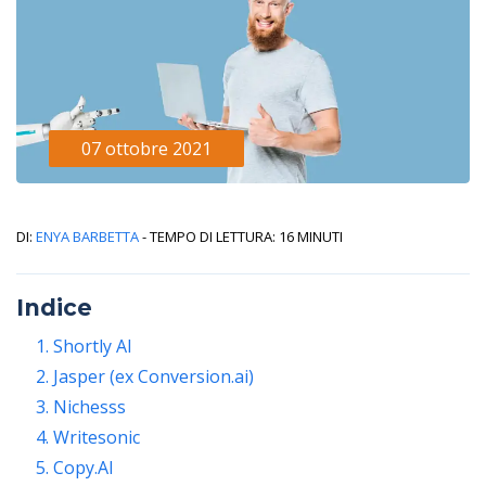
07 ottobre 2021
Di:
Enya Barbetta
- Tempo di lettura: 16 minuti
Indice
1. Shortly AI
2. Jasper (ex Conversion.ai)
3. Nichesss
4. Writesonic
5. Copy.AI